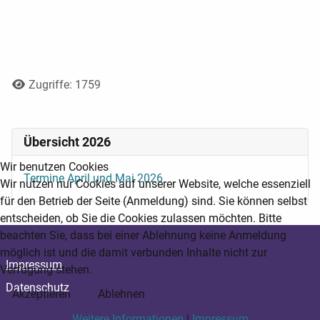
Details
Zugriffe: 1759
Übersicht 2026
Wir benutzen Cookies
Termine April und Mai 2026
Wir nutzen nur Cookies auf unserer Website, welche essenziell
für den Betrieb der Seite (Anmeldung) sind. Sie können selbst
entscheiden, ob Sie die Cookies zulassen möchten. Bitte
beachten Sie, dass bei einer Ablehnung keine Anmeldung
möglich ist und die damit verbunden Inhalte nicht zur
Impressum
Verfügung stehen.
Datenschutz
Akzeptieren
Ablehnen
Weitere Informationen
|
Impressum